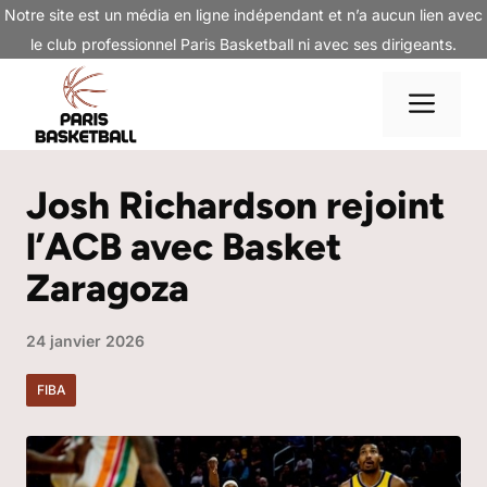
Aller
Notre site est un média en ligne indépendant et n’a aucun lien avec
au
le club professionnel Paris Basketball ni avec ses dirigeants.
contenu
Me
Josh Richardson rejoint
l’ACB avec Basket
Zaragoza
24 janvier 2026
FIBA