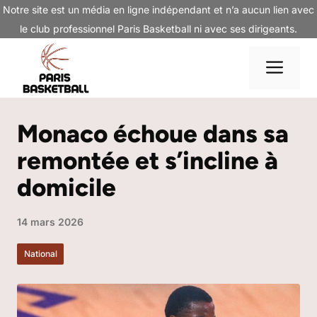
Aller
Notre site est un média en ligne indépendant et n’a aucun lien avec
au
le club professionnel Paris Basketball ni avec ses dirigeants.
contenu
Me
Monaco échoue dans sa
remontée et s’incline à
domicile
14 mars 2026
National