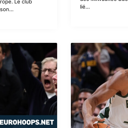
rope. Le club
lié…
é son…