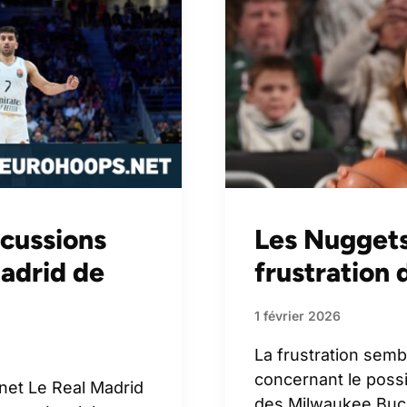
scussions
Les Nuggets
Madrid de
frustration 
1 février 2026
La frustration sembl
concernant le poss
net
Le Real Madrid
des Milwaukee Buck