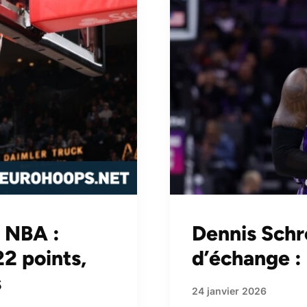
s NBA :
Dennis Schr
2 points,
d’échange :
s
24 janvier 2026