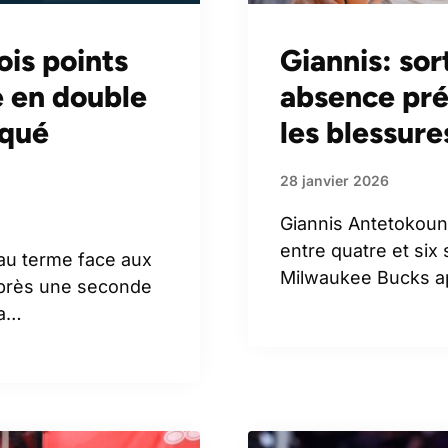
ois points
Giannis: so
re en double
absence pré
iqué
les blessure
28 janvier 2026
Giannis Antetokounm
entre quatre et six
’au terme face aux
Milwaukee Bucks a
après une seconde
 a…