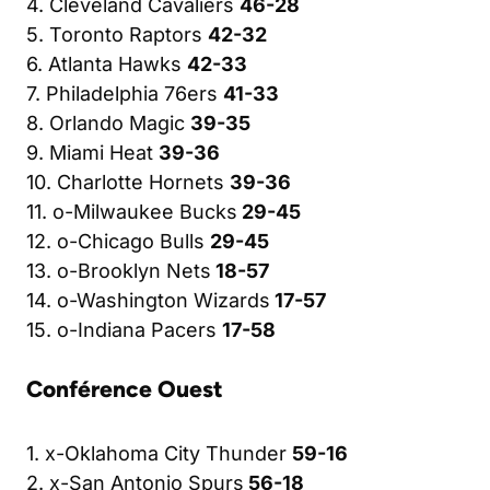
4. Cleveland Cavaliers
46-28
5. Toronto Raptors
42-32
6. Atlanta Hawks
42-33
7. Philadelphia 76ers
41-33
8. Orlando Magic
39-35
9. Miami Heat
39-36
10. Charlotte Hornets
39-36
11. o-Milwaukee Bucks
29-45
12. o-Chicago Bulls
29-45
13. o-Brooklyn Nets
18-57
14. o-Washington Wizards
17-57
15. o-Indiana Pacers
17-58
Conférence Ouest
1. x-Oklahoma City Thunder
59-16
2. x-San Antonio Spurs
56-18