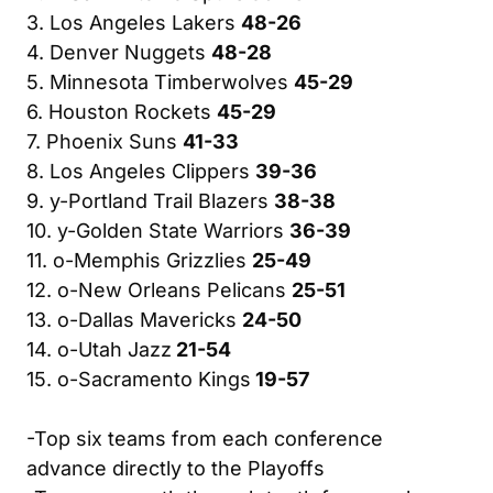
3. Los Angeles Lakers
48-26
4. Denver Nuggets
48-28
5. Minnesota Timberwolves
45-29
6. Houston Rockets
45-29
7. Phoenix Suns
41-33
8. Los Angeles Clippers
39-36
9. y-Portland Trail Blazers
38-38
10. y-Golden State Warriors
36-39
11. o-Memphis Grizzlies
25-49
12. o-New Orleans Pelicans
25-51
13. o-Dallas Mavericks
24-50
14. o-Utah Jazz
21-54
15. o-Sacramento Kings
19-57
-Top six teams from each conference
advance directly to the Playoffs