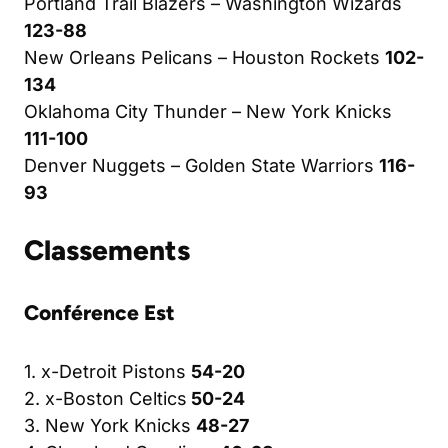
Portland Trail Blazers – Washington Wizards
123-88
New Orleans Pelicans – Houston Rockets
102-
134
Oklahoma City Thunder – New York Knicks
111-100
Denver Nuggets – Golden State Warriors
116-
93
Classements
Conférence Est
1. x-Detroit Pistons
54-20
2. x-Boston Celtics
50-24
3. New York Knicks
48-27