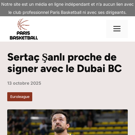
Aller
Notre site est un média en ligne indépendant et n’a aucun lien avec
au
le club professionnel Paris Basketball ni avec ses dirigeants.
contenu
Me
Sertaç Şanlı proche de
signer avec le Dubai BC
13 octobre 2025
Euroleague