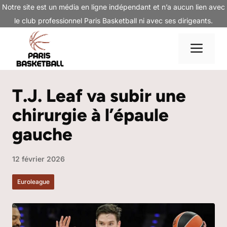
Aller
Notre site est un média en ligne indépendant et n’a aucun lien avec
au
le club professionnel Paris Basketball ni avec ses dirigeants.
contenu
Me
T.J. Leaf va subir une
chirurgie à l’épaule
gauche
12 février 2026
Euroleague