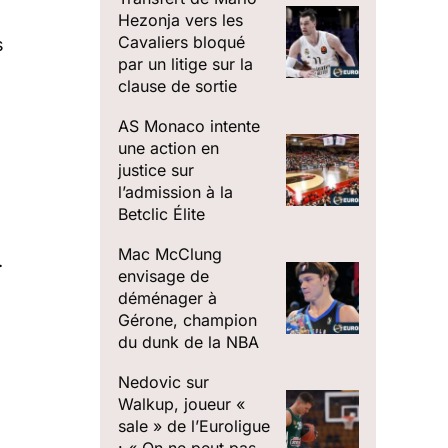
Hezonja vers les
Cavaliers bloqué
s
par un litige sur la
clause de sortie
AS Monaco intente
une action en
justice sur
l’admission à la
Betclic Élite
Mac McClung
.
envisage de
déménager à
Gérone, champion
du dunk de la NBA
Nedovic sur
Walkup, joueur «
sale » de l’Euroligue
: « On ne peut pas