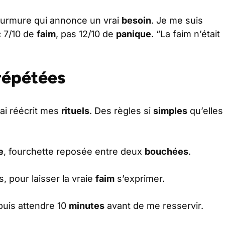
murmure qui annonce un vrai
besoin
. Je me suis
c 7/10 de
faim
, pas 12/10 de
panique
. “La faim n’était
répétées
j’ai réécrit mes
rituels
. Des règles si
simples
qu’elles
e
, fourchette reposée entre deux
bouchées
.
, pour laisser la vraie
faim
s’exprimer.
 puis attendre 10
minutes
avant de me resservir.