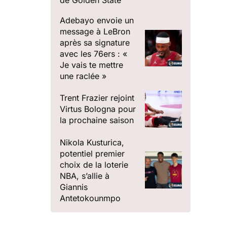
de Golden State
Adebayo envoie un
message à LeBron
après sa signature
avec les 76ers : «
Je vais te mettre
une raclée »
Trent Frazier rejoint
Virtus Bologna pour
la prochaine saison
Nikola Kusturica,
potentiel premier
choix de la loterie
NBA, s’allie à
Giannis
Antetokounmpo