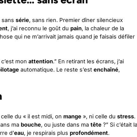
, sans
série
, sans rien. Premier dîner silencieux
ent
, j’ai reconnu le goût du
pain
, la chaleur de la
chose qui ne m’arrivait jamais quand je faisais défiler
, c’est mon
attention
.” En retirant les écrans, j’ai
ilotage
automatique. Le reste s’est
enchaîné
,
m
 celle du « il est midi, on
mange
», ni celle du
stress
.
 dans ma
bouche
, ou juste dans ma
tête
?” Si c’était l
rre d’
eau
, je respirais plus
profondément
.