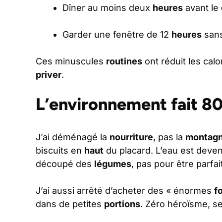
Dîner au moins deux
heures
avant le
Garder une fenêtre de 12
heures
sans
Ces minuscules
routines
ont réduit les calo
priver
.
L’environnement fait 80
J’ai déménagé la
nourriture
, pas la
montag
biscuits en
haut
du placard. L’eau est deve
découpé des
légumes
, pas pour être parfai
J’ai aussi arrêté d’acheter des « énormes
f
dans de petites
portions
. Zéro héroïsme, s