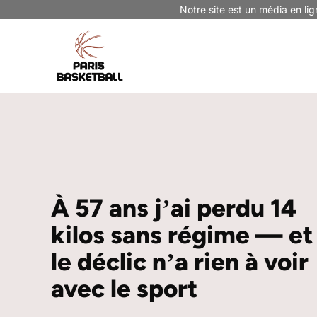
Aller
Notre site est un média en lig
au
contenu
À 57 ans jʼai perdu 14
kilos sans régime — et
le déclic nʼa rien à voir
avec le sport