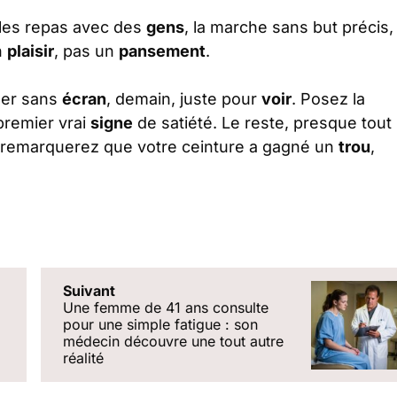
 les repas avec des
gens
, la marche sans but précis,
n
plaisir
, pas un
pansement
.
ner sans
écran
, demain, juste pour
voir
. Posez la
 premier vrai
signe
de satiété. Le reste, presque tout
us remarquerez que votre ceinture a gagné un
trou
,
Suivant
Une femme de 41 ans consulte
pour une simple fatigue : son
médecin découvre une tout autre
réalité