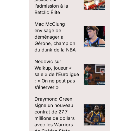
l’admission à la
Betclic Élite
Mac McClung
envisage de
déménager à
Gérone, champion
du dunk de la NBA
Nedovic sur
Walkup, joueur «
sale » de l’Euroligue
: « On ne peut pas
s’énerver »
Draymond Green
signe un nouveau
contrat de 27,7
millions de dollars
a
avec les Warriors