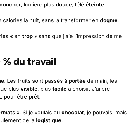
coucher
, lumière plus
douce
, télé
éteinte
.
 calories la nuit, sans la transformer en
dogme
.
ries « en
trop
» sans que j’aie l’impression de me
 % du travail
ne
. Les fruits sont passés à
portée
de main, les
nue plus
visible
, plus
facile
à choisir. J’ai pré-
t, pour être
prêt
.
ormats
». Si je voulais du
chocolat
, je pouvais, mais
eulement de la
logistique
.