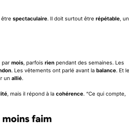
t être
spectaculaire
. Il doit surtout être
répétable
, un
o par
mois
, parfois
rien
pendant des semaines. Les
ndon
. Les vêtements ont parlé avant la
balance
. Et l
ir un
allié
.
lité
, mais il répond à la
cohérence
. “Ce qui compte,
a moins faim