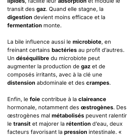
lipides
, facilite leur
absorption
et module le
transit des
gaz
. Quand elle stagne, la
digestion
devient moins efficace et la
fermentation
monte.
La bile influence aussi le
microbiote
, en
freinant certains
bactéries
au profit d’autres.
Un
déséquilibre
du microbiote peut
augmenter la production de
gaz
et de
composés irritants, avec à la clé une
distension
abdominale et des
crampes
.
Enfin, le
foie
contribue à la
claireance
hormonale, notamment des
œstrogènes
. Des
œstrogènes mal
métabolisés
peuvent ralentir
le
transit
et majorer la
rétention
d’eau, deux
facteurs favorisant la
pression
intestinale. «