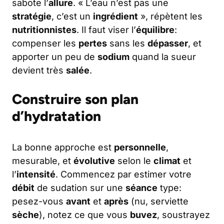
sabote l’
allure
. « L’eau n’est pas une
stratégie
, c’est un
ingrédient
», répètent les
nutritionnistes
. Il faut viser l’
équilibre
:
compenser les
pertes
sans les
dépasser
, et
apporter un peu de
sodium
quand la sueur
devient très
salée
.
Construire son plan
d’hydratation
La bonne approche est
personnelle
,
mesurable, et
évolutive
selon le
climat
et
l’
intensité
. Commencez par estimer votre
débit
de sudation sur une
séance
type:
pesez-vous
avant
et
après
(nu, serviette
sèche
), notez ce que vous
buvez
, soustrayez