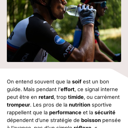
On entend souvent que la
soif
est un bon
guide. Mais pendant l’
effort
, ce signal interne
peut être en
retard
, trop
timide
, ou carrément
trompeur
. Les pros de la
nutrition
sportive
rappellent que la
performance
et la
sécurité
dépendent d’une stratégie de
boisson
pensée
à l’avance, pas d’un simple
réflexe
. «