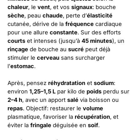
chaleur
, le
vent
, et vos
signaux
: bouche
sèche
, peau
chaude
, perte d’
élasticité
cutanée, dérive de la
fréquence
cardiaque
pour une allure
constante
. Sur des efforts
courts
et intenses (jusqu’à
45 minutes
), un
rinçage
de bouche au
sucré
peut déjà
stimuler le
cerveau
sans surcharger
l’
estomac
.
Après, pensez
réhydratation
et
sodium
:
environ
1,25–1,5 L
par kilo de
poids
perdu sur
2–4 h
, avec un apport
salé
via boisson ou
repas
. Objectif: restaurer le
volume
plasmatique, favoriser la
récupération
, et
éviter la
fringale
déguisée en
soif
.