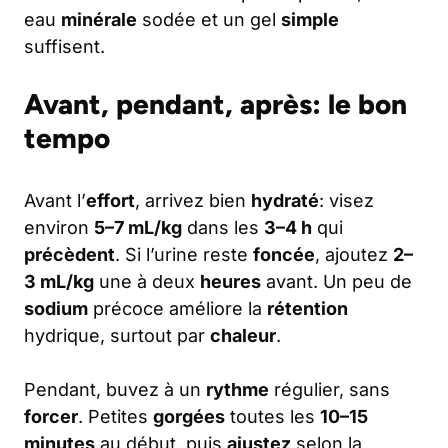
eau
minérale
sodée et un gel
simple
suffisent.
Avant, pendant, après: le bon
tempo
Avant l’
effort
, arrivez bien
hydraté
: visez
environ
5–7 mL/kg
dans les
3–4 h
qui
précèdent
. Si l’urine reste
foncée
, ajoutez
2–
3 mL/kg
une à deux
heures
avant. Un peu de
sodium
précoce améliore la
rétention
hydrique, surtout par
chaleur
.
Pendant, buvez à un
rythme
régulier, sans
forcer
. Petites
gorgées
toutes les
10–15
minutes
au début, puis
ajustez
selon la