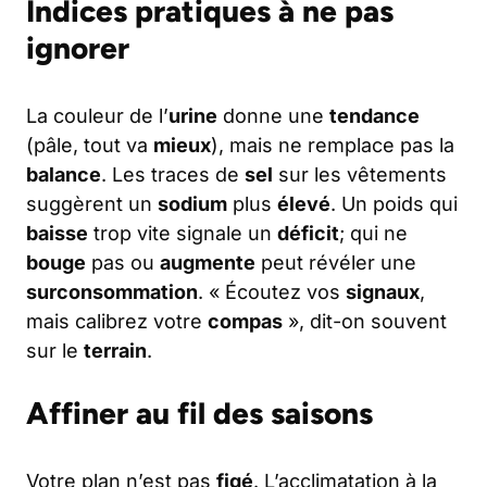
Indices pratiques à ne pas
ignorer
La couleur de l’
urine
donne une
tendance
(pâle, tout va
mieux
), mais ne remplace pas la
balance
. Les traces de
sel
sur les vêtements
suggèrent un
sodium
plus
élevé
. Un poids qui
baisse
trop vite signale un
déficit
; qui ne
bouge
pas ou
augmente
peut révéler une
surconsommation
. « Écoutez vos
signaux
,
mais calibrez votre
compas
», dit-on souvent
sur le
terrain
.
Affiner au fil des saisons
Votre plan n’est pas
figé
. L’acclimatation à la