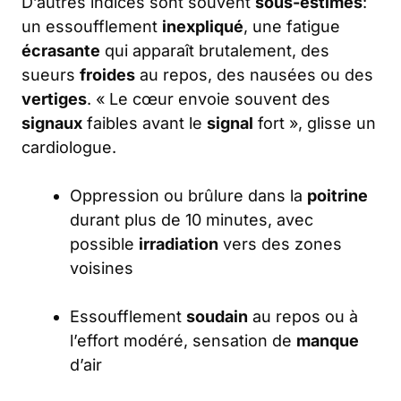
D’autres indices sont souvent
sous-estimés
:
un essoufflement
inexpliqué
, une fatigue
écrasante
qui apparaît brutalement, des
sueurs
froides
au repos, des nausées ou des
vertiges
. « Le cœur envoie souvent des
signaux
faibles avant le
signal
fort », glisse un
cardiologue.
Oppression ou brûlure dans la
poitrine
durant plus de 10 minutes, avec
possible
irradiation
vers des zones
voisines
Essoufflement
soudain
au repos ou à
l’effort modéré, sensation de
manque
d’air