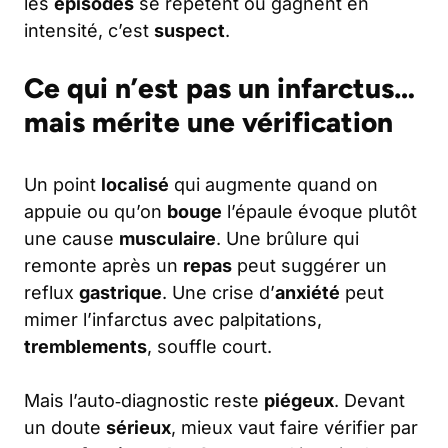
les
épisodes
se répètent ou gagnent en
intensité, c’est
suspect
.
Ce qui n’est pas un infarctus…
mais mérite une vérification
Un point
localisé
qui augmente quand on
appuie ou qu’on
bouge
l’épaule évoque plutôt
une cause
musculaire
. Une brûlure qui
remonte après un
repas
peut suggérer un
reflux
gastrique
. Une crise d’
anxiété
peut
mimer l’infarctus avec palpitations,
tremblements
, souffle court.
Mais l’auto‑diagnostic reste
piégeux
. Devant
un doute
sérieux
, mieux vaut faire vérifier par