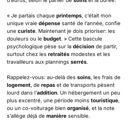
d’euros, selon le panier de
soins
et la durée.
« Je partais chaque
printemps
, c’était mon
unique vraie
dépense
santé de l’année, confie
une
curiste
. Maintenant je dois prioriser: les
douleurs ou le
budget
. » Cette bascule
psychologique pèse sur la
décision
de partir,
surtout chez les
retraités
modestes et les
travailleurs aux plannings
serrés
.
Rappelez-vous: au-delà des
soins
, les frais de
logement
, de
repas
et de transports pèsent
lourd dans l’
addition
. Un hébergement un peu
plus excentré, une période moins
touristique
,
ou un co-voiturage bien
organisé
, et la note
s’allège déjà de
manière
sensible.