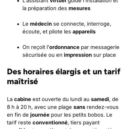
L’assistant
virtuel
guide l’installation et
la préparation des
mesures
Le
médecin
se connecte, interroge,
écoute, et pilote les
appareils
On reçoit l’
ordonnance
par messagerie
sécurisée ou en
impression
sur place
Des horaires élargis et un tarif
maîtrisé
La
cabine
est ouverte du lundi au
samedi
, de
8 h à 20 h, avec une plage
sans
rendez-vous
en fin de
journée
pour les petits bobos. Le
tarif reste
conventionné
, tiers payant