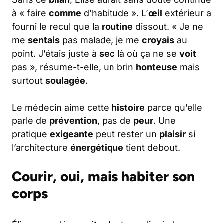
à « faire
comme
d’habitude ». L’
œil
extérieur a
fourni le recul que la
routine
dissout. « Je ne
me
sentais
pas malade, je me
croyais
au
point. J’étais juste à
sec
là où ça ne se
voit
pas », résume-t-elle, un brin
honteuse
mais
surtout
soulagée
.
Le médecin aime cette
histoire
parce qu’elle
parle de
prévention
, pas de
peur
. Une
pratique
exigeante
peut rester un
plaisir
si
l’architecture
énergétique
tient debout.
Courir, oui, mais habiter son
corps