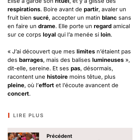
Élise a gardé son
rituel
, et y a glissé des
respirations
. Boire avant de
partir
, avaler un
fruit bien
sucré
, accepter un matin
blanc
sans
en faire un
drame
. Elle porte un
regard
amical
sur ce corps
loyal
qui l’a menée si
loin
.
« J’ai découvert que mes
limites
n’étaient pas
des
barrages
, mais des balises
lumineuses
»,
dit-elle, sereine. Et ses
pas
, désormais,
racontent une
histoire
moins têtue, plus
pleine
, où l’
effort
et l’écoute avancent de
concert
.
LIRE PLUS
Précédent