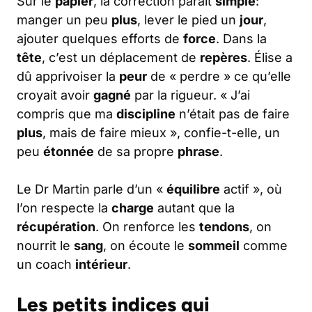
Sur le
papier
, la correction paraît
simple
:
manger un peu
plus
, lever le pied un
jour
,
ajouter quelques efforts de
force
. Dans la
tête
, c’est un déplacement de
repères
. Élise a
dû apprivoiser la
peur
de « perdre » ce qu’elle
croyait avoir
gagné
par la rigueur. « J’ai
compris que ma
discipline
n’était pas de faire
plus
, mais de faire mieux », confie-t-elle, un
peu
étonnée
de sa propre
phrase
.
Le Dr Martin parle d’un «
équilibre
actif », où
l’on respecte la
charge
autant que la
récupération
. On renforce les
tendons
, on
nourrit le
sang
, on écoute le
sommeil
comme
un coach
intérieur
.
Les petits indices qui