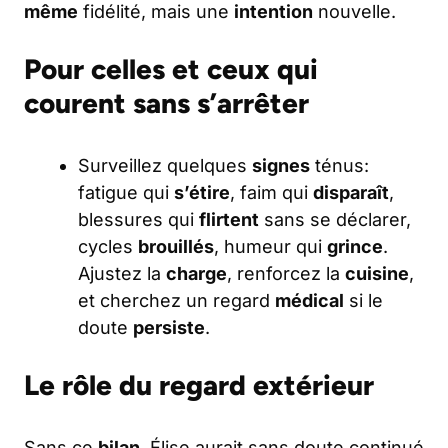
même
fidélité, mais une
intention
nouvelle.
Pour celles et ceux qui
courent sans s’arrêter
Surveillez quelques
signes
ténus:
fatigue qui
s’étire
, faim qui
disparaît
,
blessures qui
flirtent
sans se déclarer,
cycles
brouillés
, humeur qui
grince
.
Ajustez la
charge
, renforcez la
cuisine
,
et cherchez un regard
médical
si le
doute
persiste
.
Le rôle du regard extérieur
Sans ce
bilan
, Élise aurait sans doute continué