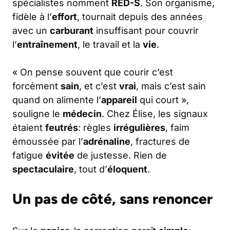
spécialistes nomment
RED-S
. Son organisme,
fidèle à l’
effort
, tournait depuis des années
avec un
carburant
insuffisant pour couvrir
l’
entraînement
, le travail et la
vie
.
« On pense souvent que courir c’est
forcément
sain
, et c’est
vrai
, mais c’est sain
quand on alimente l’
appareil
qui court »,
souligne le
médecin
. Chez Élise, les signaux
étaient
feutrés
: règles
irrégulières
, faim
émoussée par l’
adrénaline
, fractures de
fatigue
évitée
de justesse. Rien de
spectaculaire
, tout d’
éloquent
.
Un pas de côté, sans renoncer