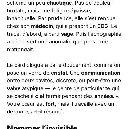
schéma un peu
chaotique
. Pas de douleur
brutale
, mais une fatigue
épaisse
,
inhabituelle. Par prudence, elle s’est rendue
chez son
médecin
, qui a prescrit un
ECG
. Le
tracé, d’abord, a paru
sage
. Puis l’échographie
a découvert une
anomalie
que personne
n’attendait.
Le cardiologue a parlé doucement, comme on
pose un verre de
cristal
. Une
communication
entre deux cavités, discrète, ou peut-être une
valve
atypique — le genre de particularité qui
se cache à
ciel
fermé pendant des
années
. «
Votre cœur est
fort
, mais il travaille avec un
détour
», a-t-il résumé.
Nommer l’invisible