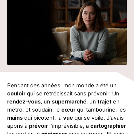
Pendant des années, mon monde a été un
couloir
qui se rétrécissait sans prévenir. Un
rendez-vous
, un
supermarché
, un
trajet
en
métro, et soudain, le
cœur
qui tambourine, les
mains
qui picotent, la
vue
qui se voile. J’avais
appris à
prévoir
l’imprévisible, à
cartographier
les sorties, à
minimiser
mes journées. Et puis,