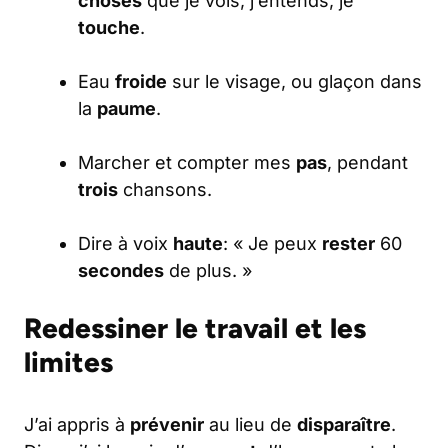
choses
que je vois, j’entends, je
touche
.
Eau
froide
sur le visage, ou glaçon dans
la
paume
.
Marcher et compter mes
pas
, pendant
trois
chansons.
Dire à voix
haute
: « Je peux
rester
60
secondes
de plus. »
Redessiner le travail et les
limites
J’ai appris à
prévenir
au lieu de
disparaître
.