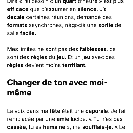
Dire « j’ai besoin d’un
quart
d’heure » est plus
efficace
que d’assumer en
silence
. J’ai
décalé
certaines réunions, demandé des
formats
asynchrones, négocié une
sortie
de
salle
facile
.
Mes limites ne sont pas des
faiblesses
, ce
sont des
règles
du
jeu
. Et un
jeu
avec des
règles
devient moins
terrifiant
.
Changer de ton avec moi-
même
La voix dans ma
tête
était une
caporale
. Je l’ai
remplacée par une
amie
lucide. « Tu n’es pas
cassée
, tu es
humaine
», me
soufflais-je
. « Le