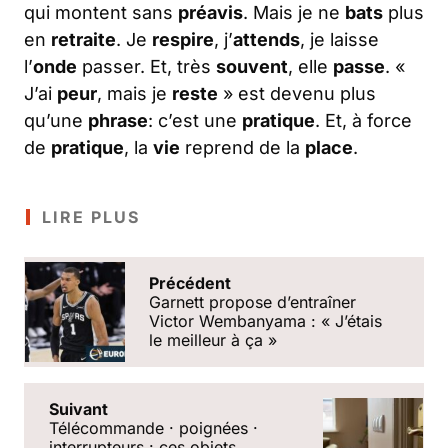
qui montent sans
préavis
. Mais je ne
bats
plus
en
retraite
. Je
respire
, j’
attends
, je laisse
l’
onde
passer. Et, très
souvent
, elle
passe
. «
J’ai
peur
, mais je
reste
» est devenu plus
qu’une
phrase
: c’est une
pratique
. Et, à force
de
pratique
, la
vie
reprend de la
place
.
LIRE PLUS
Précédent
Garnett propose d’entraîner
Victor Wembanyama : « J’étais
le meilleur à ça »
Suivant
Télécommande · poignées ·
interrupteurs : ces objets