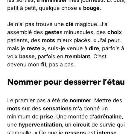
petit à petit, quelque chose a
bougé
.
Je n’ai pas trouvé une
clé
magique. J’ai
assemblé des
geste
s minuscules, des
choix
patients, des
mots
mieux placés. « J’ai peur,
mais je
reste
», suis-je venue à
dire
, parfois à
voix
basse
, parfois en
tremblant
. C’est
devenu mon
fil
, pas à pas.
Nommer pour desserrer l’étau
Le premier pas a été de
nommer
. Mettre des
mots
sur des
sensations
m’a donné un
minimum de
prise
. Une montée d’
adrénaline
,
une
hyperventilation
, un
circuit
de survie qui
s’emballe. « Ce que je
ressens
est
intense
,