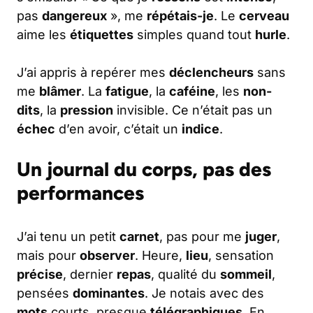
pas
dangereux
», me
répétais-je
. Le
cerveau
aime les
étiquettes
simples quand tout
hurle
.
J’ai appris à repérer mes
déclencheurs
sans
me
blâmer
. La
fatigue
, la
caféine
, les
non-
dits
, la
pression
invisible. Ce n’était pas un
échec
d’en avoir, c’était un
indice
.
Un journal du corps, pas des
performances
J’ai tenu un petit
carnet
, pas pour me
juger
,
mais pour
observer
. Heure,
lieu
, sensation
précise
, dernier
repas
, qualité du
sommeil
,
pensées
dominantes
. Je notais avec des
mots
courts, presque
télégraphiques
. En