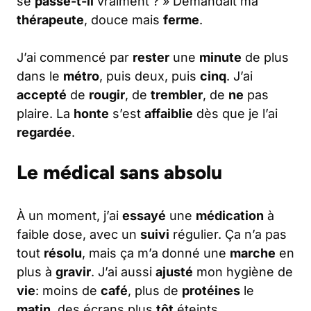
se
passe-t-il
vraiment ? » Demandait ma
thérapeute
, douce mais
ferme
.
J’ai commencé par
rester
une
minute
de plus
dans le
métro
, puis deux, puis
cinq
. J’ai
accepté
de
rougir
, de
trembler
, de
ne
pas
plaire. La
honte
s’est
affaiblie
dès que je l’ai
regardée
.
Le médical sans absolu
À un moment, j’ai
essayé
une
médication
à
faible dose, avec un
suivi
régulier. Ça n’a pas
tout
résolu
, mais ça m’a donné une
marche
en
plus à
gravir
. J’ai aussi
ajusté
mon hygiène de
vie
: moins de
café
, plus de
protéines
le
matin
, des écrans plus
tôt
éteints.