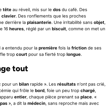
de
tête
au réveil, mis sur le
dos
du café. Des
u
clavier
. Des ronflements que les proches
e derrière la
plaisanterie
. Une irritabilité sans
objet
,
de 16
heures
, réglé par un
biscuit
, comme on met un
il a entendu pour la
première
fois la
friction
de ses
ffle trop
court
pour sa fierté trop
longue
.
nge tout
« pour un
bilan
rapide ». Les
résultats
n’ont pas crié,
ycémie qui frôle le
bord
, foie un peu trop
chargé
,
 apparu
entier
, chaque pièce prenant sa
place
. «
pas
», a dit la
médecin
, sans reproche mais avec