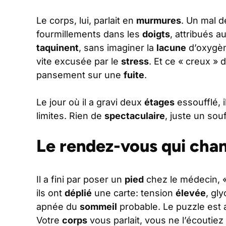
Le corps, lui, parlait en
murmures
. Un mal 
fourmillements dans les
doigts
, attribués a
taquinent
, sans imaginer la
lacune
d’oxygèn
vite excusée par le
stress
. Et ce « creux » 
pansement sur une
fuite
.
Le jour où il a gravi deux
étages
essoufflé, 
limites. Rien de
spectaculaire
, juste un sou
Le rendez-vous qui cha
Il a fini par poser un
pied
chez le médecin, 
ils ont
déplié
une carte: tension
élevée
, gl
apnée du
sommeil
probable. Le puzzle est
Votre
corps
vous parlait, vous ne l’écoutiez