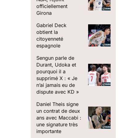
officiellement
Girona
Gabriel Deck
obtient la
citoyenneté
espagnole
Sengun parle de
Durant, Udoka et
pourquoi il a
supprimé X : « Je
n’ai jamais eu de
dispute avec KD »
Daniel Theis signe
un contrat de deux
ans avec Maccabi :
une signature très
importante