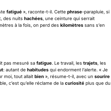
uste
fatigué
», raconte-t-il. Cette
phrase
-parapluie, si
t
, des nuits
hachées
, une ceinture qui serrait
mètres à la fois, on perd des
kilomètres
sans s’en
vait pas mesuré sa
fatigue
. Le travail, les
trajets
, les
ut
: autant de
habitudes
qui endorment l’alerte. « Je
 moi, tout allait
bien
», résume-t-il, avec un
sourire
ible, c’est qu’elle réclame de la
curiosité
plus que du