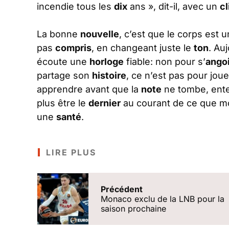
incendie tous les
dix
ans », dit-il, avec un
cl
La bonne
nouvelle
, c’est que le corps est 
pas
compris
, en changeant juste le
ton
. Au
écoute une
horloge
fiable: non pour s’
ango
partage son
histoire
, ce n’est pas pour jou
apprendre avant que la
note
ne tombe, ente
plus être le
dernier
au courant de ce que 
une
santé
.
LIRE PLUS
Précédent
Monaco exclu de la LNB pour la
saison prochaine