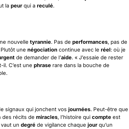
ut la
peur
qui a
reculé
.
ne nouvelle
tyrannie
. Pas de
performances
, pas de
. Plutôt une
négociation
continue avec le
réel
: où je
urgent
de demander de l’
aide
. « J’essaie de rester
t-il. C’est une
phrase
rare dans la bouche de
le.
e signaux qui jonchent vos
journées
. Peut-être que
n des récits de
miracles
, l’histoire qui
compte
est
x vaut un
degré
de vigilance chaque
jour
qu’un