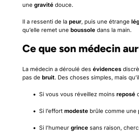
une
gravité
douce.
Il a ressenti de la
peur
, puis une étrange
lé
qu’elle remet une
boussole
dans la main.
Ce que son médecin aura
La médecin a déroulé des
évidences
discrè
pas de
bruit
. Des choses simples, mais qu’i
Si vous vous réveillez moins
reposé
q
Si l’effort
modeste
brûle comme une
Si l’humeur
grince
sans raison, cherc