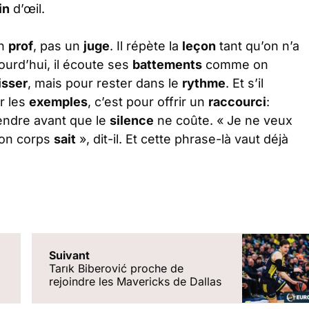
in
d’œil.
un
prof
, pas un
juge
. Il répète la
leçon
tant qu’on n’a
jourd’hui, il écoute ses
battements
comme on
isser
, mais pour rester dans le
rythme
. Et s’il
er les
exemples
, c’est pour offrir un
raccourci
:
ndre avant que le
silence
ne coûte. « Je ne veux
mon corps
sait
», dit-il. Et cette phrase-là vaut déjà
Suivant
Tarık Biberović proche de
rejoindre les Mavericks de Dallas