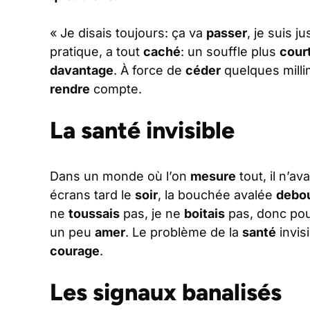
« Je disais toujours: ça va
passer
, je suis j
pratique, a tout
caché
: un souffle plus
cour
davantage
. À force de
céder
quelques milli
rendre
compte.
La santé invisible
Dans un monde où l’on
mesure
tout, il n’a
écrans tard le
soir
, la bouchée avalée
debo
ne
toussais
pas, je ne
boitais
pas, donc pour
un peu
amer
. Le problème de la
santé
invis
courage
.
Les signaux banalisés