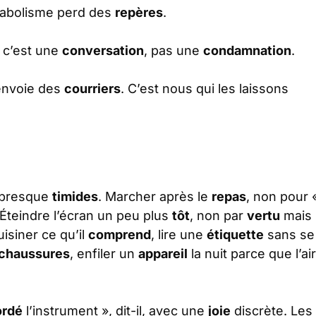
tabolisme perd des
repères
.
, c’est une
conversation
, pas une
condamnation
.
l envoie des
courriers
. C’est nous qui les laissons
 presque
timides
. Marcher après le
repas
, non pour 
 Éteindre l’écran un peu plus
tôt
, non par
vertu
mais
uisiner ce qu’il
comprend
, lire une
étiquette
sans se
chaussures
, enfiler un
appareil
la nuit parce que l’air
ordé
l’instrument », dit-il, avec une
joie
discrète. Les