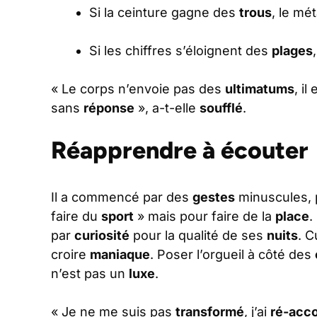
Si la ceinture gagne des
trous
, le mé
Si les chiffres s’éloignent des
plages
« Le corps n’envoie pas des
ultimatums
, i
sans
réponse
», a-t-elle
soufflé
.
Réapprendre à écouter
Il a commencé par des
gestes
minuscules,
faire du
sport
» mais pour faire de la
place
.
par
curiosité
pour la qualité de ses
nuits
. C
croire
maniaque
. Poser l’orgueil à côté des
n’est pas un
luxe
.
« Je ne me suis pas
transformé
, j’ai
ré-acc