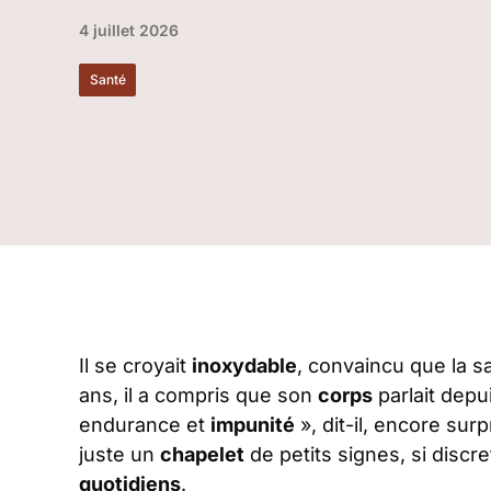
4 juillet 2026
Santé
Il se croyait
inoxydable
, convaincu que la s
ans, il a compris que son
corps
parlait depu
endurance et
impunité
», dit-il, encore surp
juste un
chapelet
de petits signes, si discr
quotidiens
.