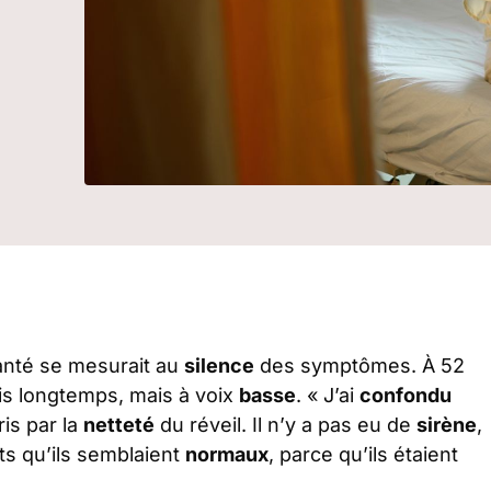
anté se mesurait au
silence
des symptômes. À 52
is longtemps, mais à voix
basse
. « J’ai
confondu
ris par la
netteté
du réveil. Il n’y a pas eu de
sirène
,
ets qu’ils semblaient
normaux
, parce qu’ils étaient