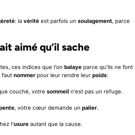
gèreté
: la
vérité
est parfois un
soulagement
, parce
it aimé qu’il sache
tes, ces indices que l’on
balaye
parce qu’ils ne font
l faut
nommer
pour leur rendre leur
poids
:
ue couché, votre
sommeil
n’est pas un refuge.
pente
, votre cœur demande un
palier
.
hez l’
usure
autant que la cause.