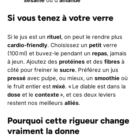
sésame
ou d’
amande
Si vous tenez à votre verre
Si le jus est un
rituel
, on peut le rendre plus
cardio-friendly
. Choisissez un
petit
verre
(100 ml) et buvez-le pendant un
repas
, jamais
à jeun. Ajoutez des
protéines
et des
fibres
à
côté pour freiner le
sucre
. Préférez un jus
pressé
avec pulpe, ou mieux, un
smoothie
où
le fruit entier est
mixé
. « Le diable est dans la
dose
et le
contexte
», et ces deux leviers
restent nos meilleurs
alliés
.
Pourquoi cette rigueur change
vraiment la donne