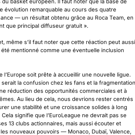
es du basket européen. Il faut noter que la base de
e évolution remarquable au cours des quatre
sance — un résultat obtenu grâce au Roca Team, en
t que principal diffuseur gratuit ».
t, même s’il faut noter que cette réaction peut auss
e été mentionné comme une éventuelle inclusion
l’Europe soit prête à accueillir une nouvelle ligue.
serait la confusion chez les fans et la fragmentatio
 une réduction des opportunités commerciales et à
êmes. Au lieu de cela, nous devrions rester centrés
rer une stabilité et une croissance solides à long
lé. Cela signifie que l’EuroLeague ne devrait pas se
es 13 clubs actionnaires, mais aussi écouter et
is les nouveaux pouvoirs — Monaco, Dubaï, Valence,