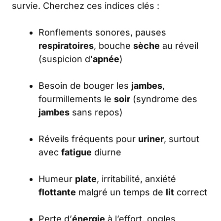
survie. Cherchez ces indices clés :
Ronflements sonores, pauses
respiratoires
, bouche
sèche
au réveil
(suspicion d’
apnée
)
Besoin de bouger les
jambes
,
fourmillements le
soir
(syndrome des
jambes
sans repos)
Réveils fréquents pour
uriner
, surtout
avec
fatigue
diurne
Humeur
plate
, irritabilité, anxiété
flottante
malgré un temps de
lit
correct
Perte d’
énergie
à l’effort, ongles