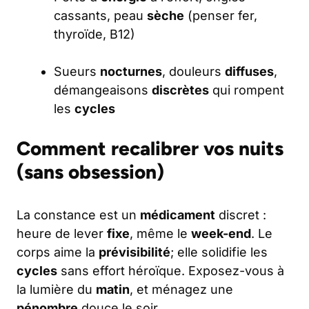
cassants, peau
sèche
(penser fer,
thyroïde, B12)
Sueurs
nocturnes
, douleurs
diffuses
,
démangeaisons
discrètes
qui rompent
les
cycles
Comment recalibrer vos nuits
(sans obsession)
La constance est un
médicament
discret :
heure de lever
fixe
, même le
week-end
. Le
corps aime la
prévisibilité
; elle solidifie les
cycles
sans effort héroïque. Exposez-vous à
la lumière du
matin
, et ménagez une
pénombre
douce le soir.