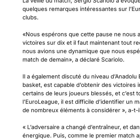
La veille du match, Sergio Scariolo a évoqué 
quelques remarques intéressantes sur l’Eu
clubs.
«
Nous espérons que cette pause ne nous a p
victoires sur dix et il faut maintenant tou
nous avions une dynamique que nous espér
match de demain
», a déclaré Scariolo.
Il a également discuté du niveau d’Anadolu E
basket, est capable d’obtenir des victoires
certains de leurs joueurs blessés, et c’est 
l’EuroLeague, il est difficile d’identifier un
de nombreux éléments à considérer
», a-t-i
«
L’adversaire a changé d’entraîneur, et dan
énergique. Puis, comme le premier match apr