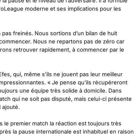
la pause et le niveau de l’adversaire. Il a formulé
roLeague moderne et ses implications pour les
as freinés. Nous sortions d’un bilan de huit
t recommencer. Nous ne repartons pas de zéro car
ons retrouver rapidement, à commencer par le
fes, qui, même s’ils ne jouent pas leur meilleur
 impressionnantes.
« Je pense qu’ils récupéreront
toujours une équipe très solide à domicile. Dans
 match qui ne soit pas disputé, mais celui-ci présente
l ajouté.
s le premier match la réaction est toujours très
ès la pause internationale est inhabituel en raison