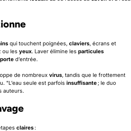
tionne
ins
qui touchent poignées,
claviers
, écrans et
z ou les
yeux
. Laver élimine les
particules
porte
d’entrée.
veloppe de nombreux
virus
, tandis que le frottement
u. "L’eau seule est parfois
insuffisante
; le duo
es auteurs.
avage
étapes
claires
: