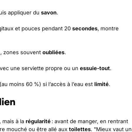
puis appliquer du
savon
.
igitaux et pouces pendant 20
secondes
, montre
s, zones souvent
oubliées
.
vec une serviette propre ou un
essuie-tout
.
au moins 60 %) si l’accès à l’eau est
limité
.
dien
, mais à la
régularité
: avant de manger, en rentrant
être mouché ou être allé aux
toilettes
. "Mieux vaut un