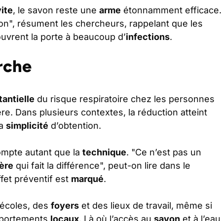
vite
, le savon reste une
arme
étonnamment efficace
on", résument les chercheurs, rappelant que les
uvrent la porte à beaucoup d’
infections
.
rche
antielle
du risque respiratoire chez les personnes
re. Dans plusieurs contextes, la réduction atteint
sa
simplicité
d’obtention.
mpte autant que la
technique
. "Ce n’est pas un
ière
qui fait la différence", peut-on lire dans le
effet préventif est
marqué
.
 écoles, des
foyers
et des lieux de travail, même si
mportements
locaux
. Là où l’accès au
savon
et à l’eau