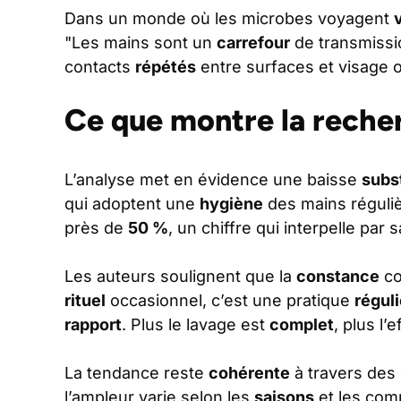
Dans un monde où les microbes voyagent
"Les mains sont un
carrefour
de transmissi
contacts
répétés
entre surfaces et visage o
Ce que montre la reche
L’analyse met en évidence une baisse
subst
qui adoptent une
hygiène
des mains réguliè
près de
50 %
, un chiffre qui interpelle par 
Les auteurs soulignent que la
constance
co
rituel
occasionnel, c’est une pratique
régul
rapport
. Plus le lavage est
complet
, plus l’
La tendance reste
cohérente
à travers des
l’ampleur varie selon les
saisons
et les co