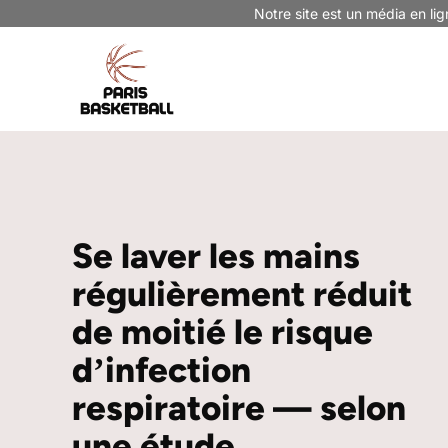
Aller
Notre site est un média en lig
au
contenu
Se laver les mains
régulièrement réduit
de moitié le risque
dʼinfection
respiratoire — selon
une étude