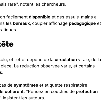
ais rare", notent les chercheurs.
von facilement
disponible
et des essuie-mains à
ans les
bureaux
, coupler affichage
pédagogique
et
ratiques.
tête
olu, et l’effet dépend de la
circulation
virale, de la
place. La réduction observée varie, et certains
s.
 cas de
symptômes
et étiquette respiratoire
le
cohérent
. "Pensez en couches de
protection
:
, insistent les auteurs.