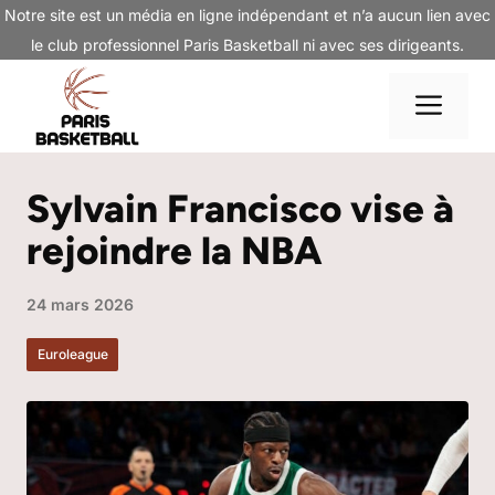
Aller
Notre site est un média en ligne indépendant et n’a aucun lien avec
au
le club professionnel Paris Basketball ni avec ses dirigeants.
contenu
Me
Sylvain Francisco vise à
rejoindre la NBA
24 mars 2026
Euroleague