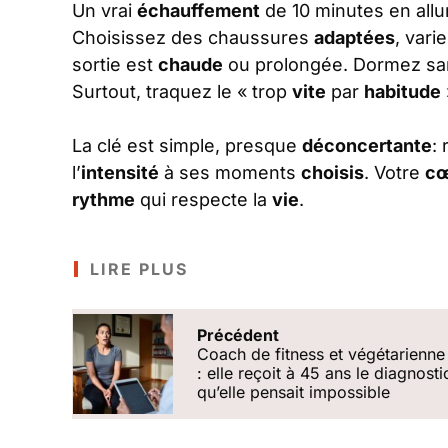
Un vrai
échauffement
de 10 minutes en allu
Choisissez des chaussures
adaptées
, vari
sortie est
chaude
ou prolongée. Dormez s
Surtout, traquez le « trop
vite
par
habitude
La clé est simple, presque
déconcertante
:
l’
intensité
à ses moments
choisis
. Votre
c
rythme
qui respecte la
vie
.
LIRE PLUS
Précédent
Coach de fitness et végétarienne
: elle reçoit à 45 ans le diagnosti
quʼelle pensait impossible