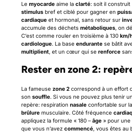
Le
myocarde
aime la
clarté
: soit il constru
stimulus
bref et ciblé pour gagner en
puiss
cardiaque
et hormonal, sans retour sur
inv
accumule des déchets
métaboliques
, on d
C’est comme rouler en troisième à 130
km/
cardiologue
. La base
endurante
se bâtit av
multiplient
, et un cœur qui se
renforce
sans
Rester en zone 2: repèr
La fameuse
zone 2
correspond à un effort o
son
souffle
. Si vous ne pouvez plus tenir 
repère: respiration
nasale
confortable sur l
brûlure
musculaire. Côté fréquence
cardia
appliquez la formule « 180 –
âge
» pour une
que vous n’avez
commencé
, vous êtes au