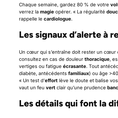
Chaque semaine, gardez 80 % de votre
vo
verrez la
magie
opérer. « La régularité
douc
rappelle le
cardiologue
.
Les signaux d’alerte à r
Un cœur qui s’entraîne doit rester un cœur
consultez en cas de douleur
thoracique
, e
vertiges ou fatigue
écrasante
. Tout antécé
diabète, antécédents
familiaux
) ou âge >40
« Un test d’
effort
lève le doute et balise vo
vaut un feu
vert
clair qu’une prudence
banc
Les détails qui font la d