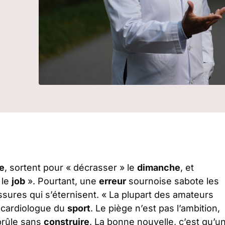
e
, sortent pour « décrasser » le
dimanche
, et
 le
job
». Pourtant, une
erreur
sournoise sabote les
ssures qui s’éternisent. « La plupart des amateurs
n cardiologue du
sport
. Le piège n’est pas l’ambition,
brûle sans
construire
. La bonne nouvelle, c’est qu’u