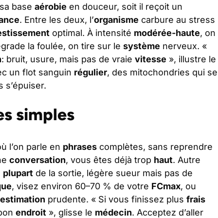
it sa base
aérobie
en douceur, soit il reçoit un
ance
. Entre les deux, l’
organisme
carbure au stress
estissement
optimal. À intensité
modérée-haute
, on
égrade la foulée, on tire sur le
système
nerveux. «
h
: bruit, usure, mais pas de vraie
vitesse
», illustre le
ec un flot sanguin
régulier
, des mitochondries qui se
 s’épuiser.
es simples
ù l’on parle en
phrases
complètes, sans reprendre
une
conversation
, vous êtes déjà trop
haut
. Autre
a
plupart
de la sortie, légère sueur mais pas de
que
, visez environ 60–70 % de votre
FCmax
, ou
estimation
prudente. « Si vous finissez plus
frais
 bon
endroit
», glisse le
médecin
. Acceptez d’aller