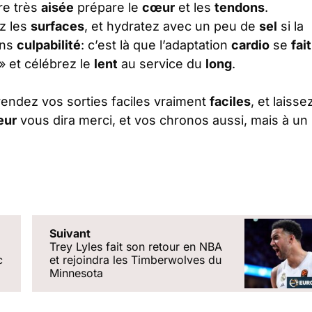
re très
aisée
prépare le
cœur
et les
tendons
.
ez les
surfaces
, et hydratez avec un peu de
sel
si la
ans
culpabilité
: c’est là que l’adaptation
cardio
se
fait
» et célébrez le
lent
au service du
long
.
 rendez vos sorties faciles vraiment
faciles
, et laisse
œur
vous dira merci, et vos chronos aussi, mais à un
Suivant
Trey Lyles fait son retour en NBA
c
et rejoindra les Timberwolves du
Minnesota