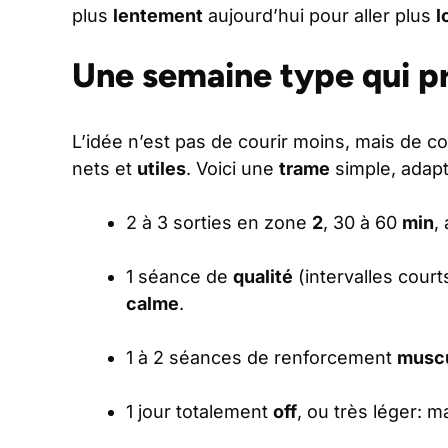
plus
lentement
aujourd’hui pour aller plus
l
Une semaine type qui p
L’idée n’est pas de courir moins, mais de co
nets et
utiles
. Voici une
trame
simple, adapt
2 à 3 sorties en zone
2
, 30 à 60
min
,
1 séance de
qualité
(intervalles cour
calme
.
1 à 2 séances de renforcement
muscu
1 jour totalement
off
, ou très léger: 