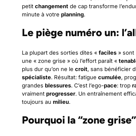
petit
changement
de cap transforme l’endu
minute à votre
planning
.
Le piège numéro un: l’al
La plupart des sorties dites «
faciles
» sont 
une « zone grise » où l’effort paraît «
tenabl
plus dur qu’on ne le
croit
, sans bénéficier 
spécialiste
. Résultat: fatigue
cumulée
, pro
grandes
blessures
. C’est l’ego-
pace
: trop
r
vraiment
progresser
. Un entraînement effic
toujours au
milieu
.
Pourquoi la “zone grise