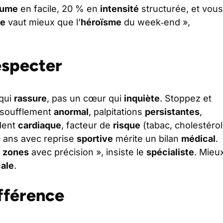
lume
en facile, 20 % en
intensité
structurée, et vous
e
vaut mieux que l’
héroïsme
du week‑end »,
especter
 qui
rassure
, pas un cœur qui
inquiète
. Stoppez et
ssoufflement
anormal
, palpitations
persistantes
,
dent
cardiaque
, facteur de
risque
(tabac, cholestérol
 ans avec reprise
sportive
mérite un bilan
médical
.
s
zones
avec précision », insiste le
spécialiste
. Mieu
ale
.
ifférence