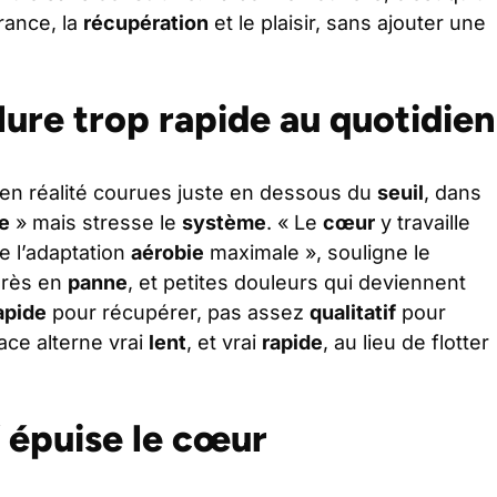
rance, la
récupération
et le plaisir, sans ajouter une
lure trop rapide au quotidien
en réalité courues juste en dessous du
seuil
, dans
e
» mais stresse le
système
. « Le
cœur
y travaille
de l’adaptation
aérobie
maximale », souligne le
grès en
panne
, et petites douleurs qui deviennent
apide
pour récupérer, pas assez
qualitatif
pour
ace alterne vrai
lent
, et vrai
rapide
, au lieu de flotter
” épuise le cœur