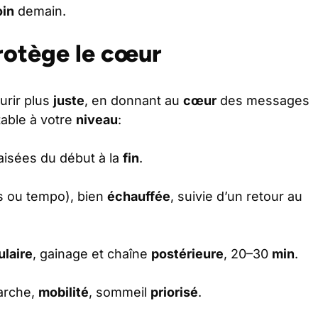
oin
demain.
rotège le cœur
urir plus
juste
, en donnant au
cœur
des messages
able à votre
niveau
:
 aisées du début à la
fin
.
ts ou tempo), bien
échauffée
, suivie d’un retour au
laire
, gainage et chaîne
postérieure
, 20–30
min
.
marche,
mobilité
, sommeil
priorisé
.