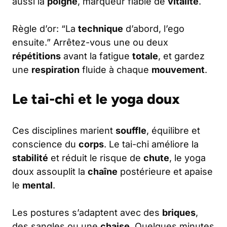
aussi la
poigne
, marqueur fiable de
vitalité
.
Règle d’or: “La
technique
d’abord, l’ego
ensuite.” Arrêtez-vous une ou deux
répétitions
avant la fatigue
totale
, et gardez
une
respiration
fluide à chaque
mouvement
.
Le tai-chi et le yoga doux
Ces disciplines marient
souffle
, équilibre et
conscience du
corps
. Le tai-chi améliore la
stabilité
et réduit le risque de
chute
, le yoga
doux assouplit la
chaîne
postérieure et apaise
le
mental
.
Les postures s’adaptent avec des
briques
,
des sangles ou une
chaise
. Quelques minutes