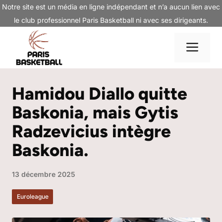
Aller
Notre site est un média en ligne indépendant et n’a aucun lien avec
au
le club professionnel Paris Basketball ni avec ses dirigeants.
contenu
Me
Hamidou Diallo quitte
Baskonia, mais Gytis
Radzevicius intègre
Baskonia.
13 décembre 2025
Euroleague