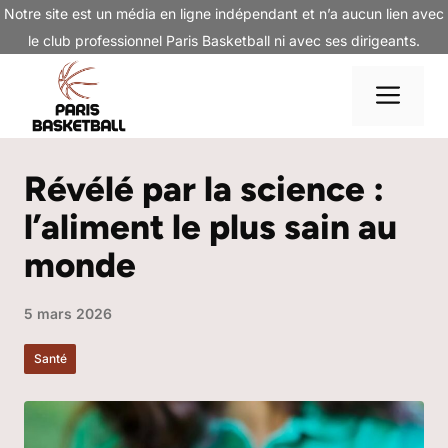
Aller
Notre site est un média en ligne indépendant et n’a aucun lien avec
au
le club professionnel Paris Basketball ni avec ses dirigeants.
contenu
Me
Révélé par la science :
l’aliment le plus sain au
monde
5 mars 2026
Santé